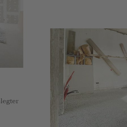
agsbild
elegter