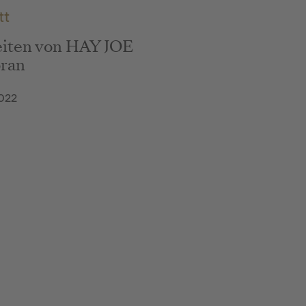
tt
eiten von HAY JOE
oran
022