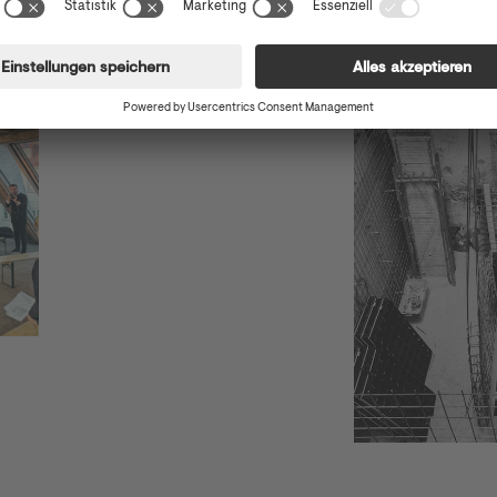
Hayjoe: Baufortschri