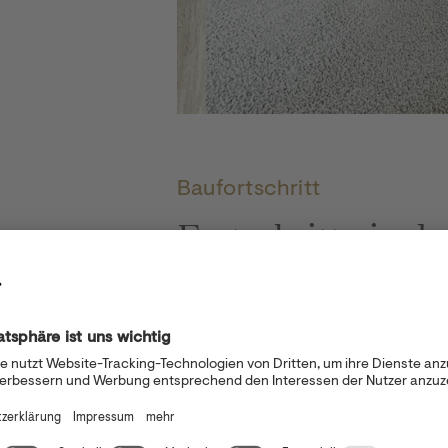
Hayjoe: Bautagebuch Jänner 2024 Beitrags
Baufortschritt
Fortschritte in d
Blick auf die akt
10. Jänner 2024