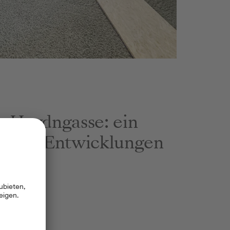
bild
er Haydngasse: ein
uellen Entwicklungen