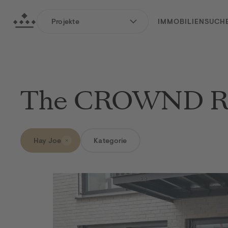
zum Hauptinhalt springen
Crownd Estates GmbH
Projekte
IMMOBILIENSUCH
zur Hauptnavigation springen
The CROWND R
Hay Joe
Kategorie