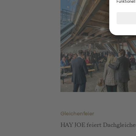
HAY JOE: Gleichenfeier Titelbild
Gleichenfeier
HAY JOE feiert Dachgleiche