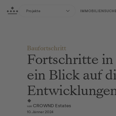
zum Hauptinhalt springen
Crownd Estates GmbH
Projekte
IMMOBILIENSUCH
zur Hauptnavigation springen
Baufortschritt
Fortschritte i
ein Blick auf d
Entwicklunge
von
CROWND Estates
10. Jänner 2024