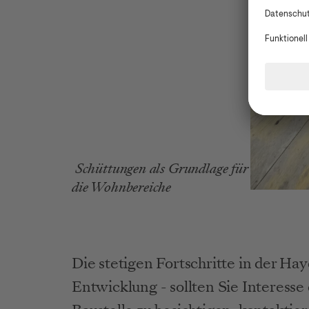
 Schüttungen als Grundlage für 
die Wohnbereiche
Hayjoe: Bautagebuch Jänner 2024 Fenster
Die stetigen Fortschritte in der Hay
Entwicklung - sollten Sie Interesse