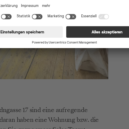
dngasse 17 sind eine aufregende 
 daran haben eine Wohnung bzw. die 