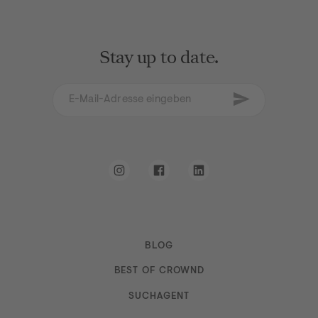
Stay up to date.
E-Mail-Adresse eingeben
Newsletter abon
Ich erkläre mich mit den AGB und den
Datenschutz
Instagram
Facebook
LinkedIn
BLOG
Navigation
BEST OF CROWND
SUCHAGENT