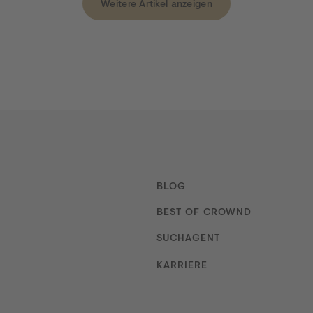
Weitere Artikel anzeigen
BLOG
Navigation
BEST OF CROWND
SUCHAGENT
eren
KARRIERE
bestimmungen
einverstanden.