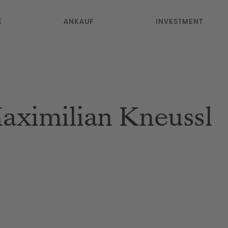
E
ANKAUF
INVESTMENT
aximilian Kneussl