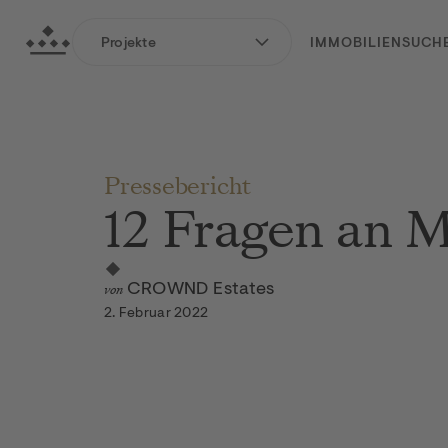
zum Hauptinhalt springen
Crownd Estates GmbH
Projekte
IMMOBILIENSUCH
zur Hauptnavigation springen
Pressebericht
12 Fragen an M
von
CROWND Estates
2. Februar 2022
CRW: Max