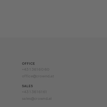
OFFICE
Kontakt
+43 1 361 60 60
office@crownd.at
SALES
+43 1 361 61 61
sales@crownd.at