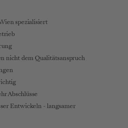
ien spezialisiert
etrieb
erung
n nicht dem Qualitätsanspruch
ungen
ichtig
ehr Abschlüsse
sser Entwickeln - langsamer 