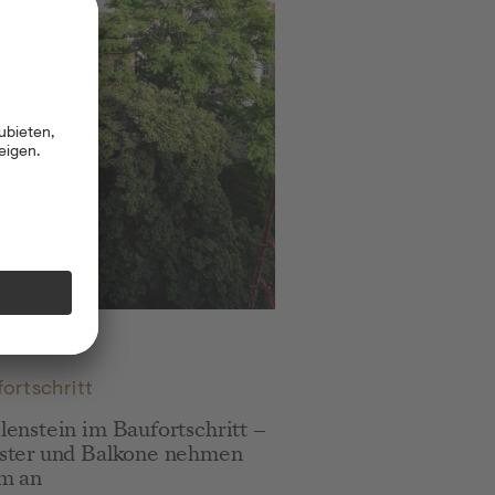
: Baustellenupdate Februar 2026
ortschritt
lenstein im Baufortschritt –
ster und Balkone nehmen
m an