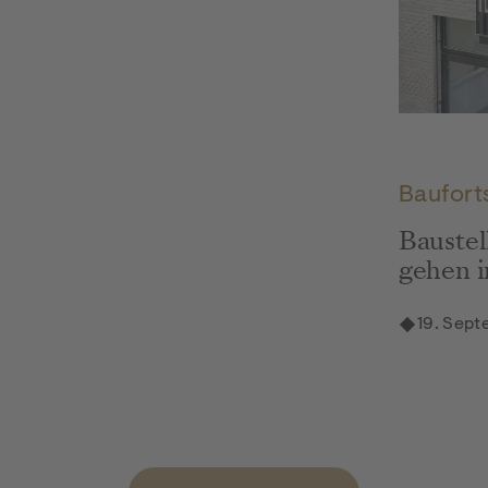
DSC03091
Baufort
Baustel
gehen i
19. Sep