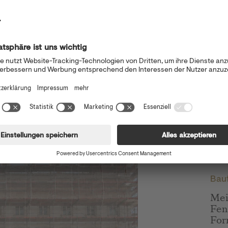
l
Grace
Bauf
Mei
Fen
For