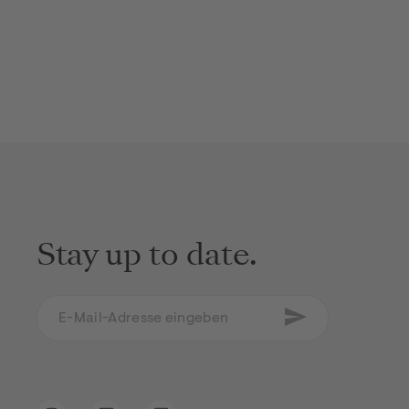
Stay up to date.
E-Mail-Adresse eingeben
Newsletter abonni
Ich erkläre mich mit den AGB und den
Datenschutz