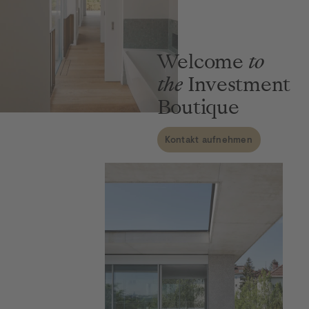
Video pausieren
Welcome
 to 
the
 Investment 
Boutique
Kontakt aufnehmen