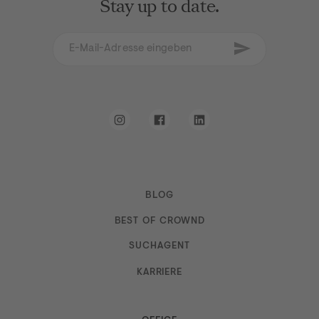
Stay up to date.
E-Mail-Adresse eingeben
Newsletter abon
Ich erkläre mich mit den AGB und den
Datenschutz
Instagram
Facebook
LinkedIn
BLOG
Navigation
BEST OF CROWND
SUCHAGENT
KARRIERE