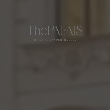
COMING SOON
Stallburggasse 4, 1010 Wien