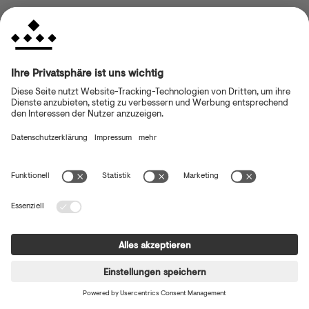
Diese Liste stellt die Zwecke der Datenerhebung 
und -verarbeitung dar.

- Marketing

- Analyse
Genutzte Technologien
Diese Liste enthält alle Technologien, mit denen 
dieser Dienst Daten sammelt. Typische 
Technologien sind Cookies und Pixel, die im 
Browser platziert werden.

- Cookies

- Pixel
Wohnung finden
Gesammelte Daten