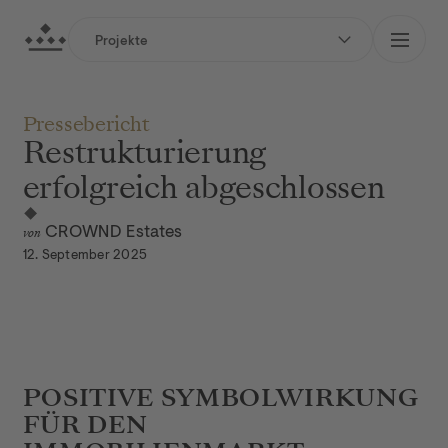
zum Hauptinhalt springen
Crownd Estates GmbH
Projekte
zur Hauptnavigation springen
Pressebericht
Restrukturierung
erfolgreich abgeschlossen
von
CROWND Estates
12. September 2025
Julia & Max
POSITIVE SYMBOLWIRKUNG 
FÜR DEN 