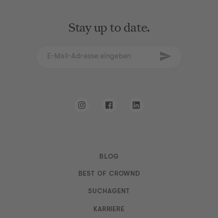
Stay up to date.
E-Mail-Adresse eingeben
Newsletter abon
Ich erkläre mich mit den AGB und den
Datenschutz
Instagram
Facebook
LinkedIn
BLOG
Navigation
BEST OF CROWND
SUCHAGENT
KARRIERE