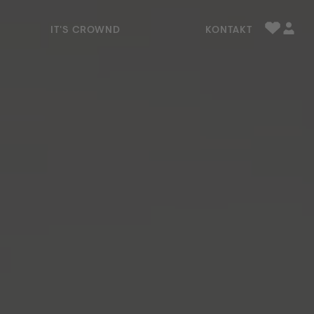
 Townhouse mit Backsteinfassade
IT'S CROWND
KONTAKT
Favorite
Profil