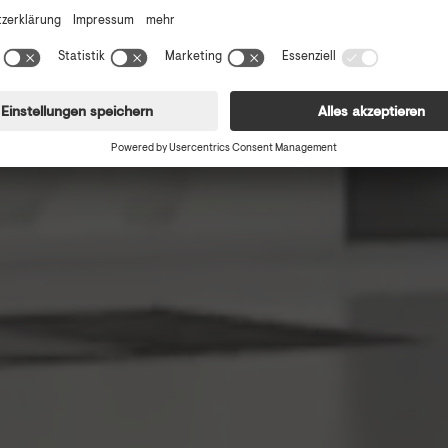
RE-DESIGNED
Video pausieren
Trautsongasse 8 – 1080 Wien