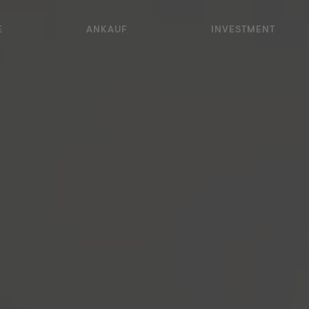
au mit historischen Charakter &
E
ANKAUF
INVESTMENT