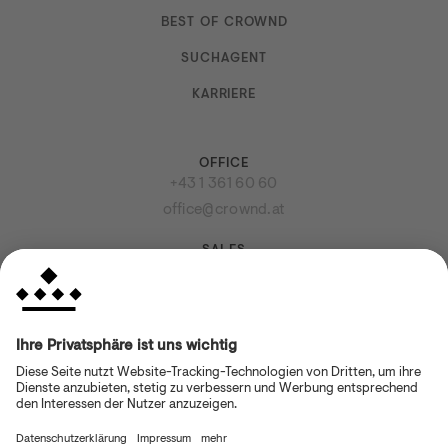
BEST OF CROWND
SUCHAGENT
KARRIERE
OFFICE
Kontakt
+43 1 361 60 60
office@crownd.at
SALES
+43 1 361 61 61
sales@crownd.at
VISIT US
Dorotheergasse 12, 1010 Wien