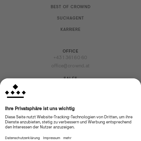
BEST OF CROWND
SUCHAGENT
KARRIERE
OFFICE
Kontakt
+43 1 361 60 60
office@crownd.at
SALES
+43 1 361 61 61
sales@crownd.at
VISIT US
Dorotheergasse 12, 1010 Wien